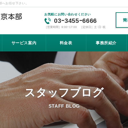
部へお任せ下さい。
お気軽にお問い合わせください
03ｰ3455ｰ6666
簡
［営業時間］9:00~17:00 ［定休日］土･日･祝
サービス案内
料金表
事務所紹介
スタッフブログ
STAFF BLOG