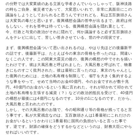
の分野では大変業績のある立派な学者さんでいらっしゃって、阪神淡路
の時もご自身、被災者であって、大変思いいれで、非常に真面目にこの
議論をしようとしておられると思うんですけれども、私は五百旗頭さん
は大変気の毒だと思います。復興構想会議の答申が出るまで、政府は何
もしない。それを答申は待っている。復興構想会議を隠れ蓑として、
今、行政と与党の政治がそれに隠れて、何か議論すると必ず五百旗頭さ
んをテレビに出して、苦しい答弁させている。世の中の現状です。
まず、復興構想会議ついて思い出されるのは、やはり先ほどの後藤新平
の話です。後藤新平は、たとえば今の東京の骨格を作ったのは、間違い
なくこの人です。この関東大震災の後の、復興の構想の中でそれを描い
たわけです。彼は大風呂敷と呼ばれました。大風呂敷と呼ばれて、物書
きにものすごく批判された。彼は最初に言ったのは、東京のちゃんとし
た復興のためには、土地の私有権を制限して、省庁を大きく集約するよ
うな事をやって、せめて当時のお金40億円。今のお金ですれが数十兆
円。40億円のお金がいるという風に言われた。それが叩かれて叩かれて
土地の私有権を主張する減資（？）などの政治的抵抗を受けて、40億円
の構想が最後には4億円になるのです。10分の1になるのです。だから、
大風呂敷と言われたのです。
しかし、その大風呂敷のお陰で、今の昭和通り等の骨格が残ってると言
う事です。私が大変残念なのは、五百旗頭さんは1番最初にこれだけの
お金がいるというかわりに1番最初に国民の負担がいると言った事で
す。逆です。財源の確保をどうするかなどというのは、財務大臣にやら
せればいいのです。