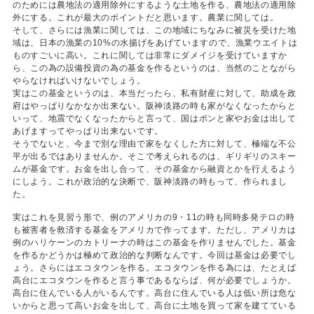
のためには農地法の適用除外にするような土地を作る、農地法の適用除
外にする。これが最大のポイントだと思います。農業に関しては。
そして、さらには漁業に関しては、この地域にちなみに被災を受けた地
域は、日本の漁業の10%の水揚げをあげていますので、漁業ウエイトは
ものすごいに高い。これに関しては非常にダメイジを受けていますか
ら、この為の設備投資の為の基金を作るというのは、当然のことながら
やらなければいけないでしょう。
実はこの基金というのは、本当だったら、私有財産に対して、助成を政
府はやっぱりなかなか出来ない。阪神淡路の時も家がなくなったからと
いって、地震でなくなったからと言って、国はポンと家やお金は出して
あげますってやっぱり出来ないです。
そうでないと、今まで別な理由で家をなくした方に対して、極端な不公
平が出るではありませんか。そこで考えられるのは、ギリギリのスキー
ムが基金です。お金を出し合って、その基金から融資とかを行えるよう
にしよう。これが政治的な決断で、阪神淡路の時もって、作られまし
た。
実はこれを見習う形で、例のアメリカの9・11の時も同時多発テロの時
も被害者を救済する基金をアメリカで作ってます。ただし、アメリカは
例のハリケーンのカトリーナの時はこの基金を作りませんでした。基金
を作るかどうかは極めて政治的な判断なんです。今回は基金は必要でし
ょう。さらにはエコタウンを作る。エコタウンを作る為には、たとえば
高台にエコタウンを作ると言う事であるならば、何が必要でしょうか。
高台に住んでいる人がいるんです。高台に住んでいる人は低い所は危な
いからと思って高いお金を出して、高台に土地を買って家を建てている