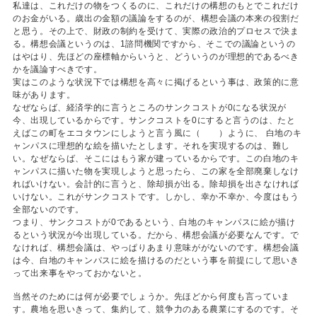
私達は、これだけの物をつくるのに、これだけの構想のもとでこれだけ
のお金がいる。歳出の金額の議論をするのが、構想会議の本来の役割だ
と思う。その上で、財政の制約を受けて、実際の政治的プロセスで決ま
る。構想会議というのは、1諮問機関ですから、そこでの議論というの
はやはり、先ほどの座標軸からいうと、どういうのが理想的であるべき
かを議論すべきです。
実はこのような状況下では構想を高々に掲げるという事は、政策的に意
味があります。
なぜならば、経済学的に言うところのサンクコストが0になる状況が
今、出現しているからです。サンクコストを0にすると言うのは、たと
えばこの町をエコタウンにしようと言う風に（ ）ように、 白地のキ
ャンパスに理想的な絵を描いたとします。それを実現するのは、難し
い。なぜならば、そこにはもう家が建っているからです。この白地のキ
ャンパスに描いた物を実現しようと思ったら、この家を全部廃棄しなけ
ればいけない。会計的に言うと、除却損が出る。除却損を出さなければ
いけない。これがサンクコストです。しかし、幸か不幸か、今度はもう
全部ないのです。
つまり、サンクコストが0であるという、白地のキャンパスに絵が描け
るという状況が今出現している。だから、構想会議が必要なんです。で
なければ、構想会議は、やっぱりあまり意味ががないのです。構想会議
は今、白地のキャンパスに絵を描けるのだという事を前提にして思いき
って出来事をやっておかないと。
当然そのためには何が必要でしょうか。先ほどから何度も言っていま
す。農地を思いきって、集約して、競争力のある農業にするのです。そ