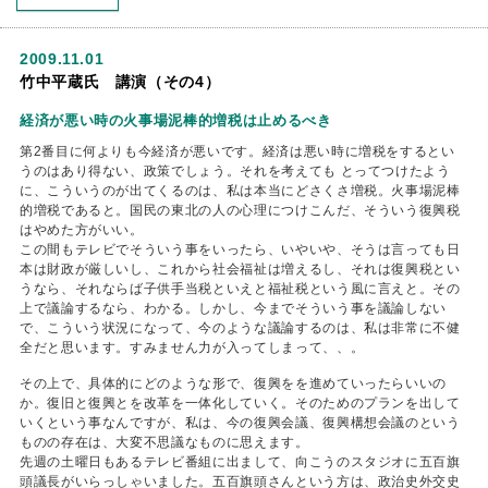
2009.11.01
竹中平蔵氏 講演（その4）
経済が悪い時の火事場泥棒的増税は止めるべき
第2番目に何よりも今経済が悪いです。経済は悪い時に増税をするとい
うのはあり得ない、政策でしょう。それを考えても とってつけたよう
に、こういうのが出てくるのは、私は本当にどさくさ増税。火事場泥棒
的増税であると。国民の東北の人の心理につけこんだ、そういう復興税
はやめた方がいい。
この間もテレビでそういう事をいったら、いやいや、そうは言っても日
本は財政が厳しいし、これから社会福祉は増えるし、それは復興税とい
うなら、それならば子供手当税といえと福祉税という風に言えと。その
上で議論するなら、わかる。しかし、今までそういう事を議論しない
で、こういう状況になって、今のような議論するのは、私は非常に不健
全だと思います。すみません力が入ってしまって、、。
その上で、具体的にどのような形で、復興をを進めていったらいいの
か。復旧と復興とを改革を一体化していく。そのためのプランを出して
いくという事なんですが、私は、今の復興会議、復興構想会議のという
ものの存在は、大変不思議なものに思えます。
先週の土曜日もあるテレビ番組に出まして、向こうのスタジオに五百旗
頭議長がいらっしゃいました。五百旗頭さんという方は、政治史外交史