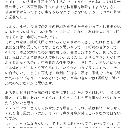
んです。この人達の生活をどうするんでしょうか。その為にはやはり一
種の新しい、区画整備の手法のような私有権を制限するようなまさに、
後藤新平が言ったような事をやらなけばいけないしょう。その為に基金
が必要でしょう。
つまり、相当、今までの効率の枠組みを超えた事をやってくれる事を認
めるトップのようなものを作らなければいけない。私は最大もう1つ期
待するのは、市町村の集約です。
それぞれ今度、陸前高田とかいろんな名前が出てきましたけれども、徹
底的な打撃を受けています。これを思いきって、市町村の合併をして、
そして、本当の意味での分権に耐える、基礎自治体を作る。あえて言え
ば、私はここまで踏み込んで欲しいと思うのは、大きなプランとそして
お金を用意するのが、中央政府の仕事であり、そして、大きな絵に沿っ
て具体的にどこをどう言う風にしていくかというプランはすべて、そこ
の自治ないし、さらに言えば、道州に任せる。私は、東北でいわゆる道
州制のトップを作ってやるというのが、本当の意味では1番理想に近い
形なのではないかと思います。
あるテレビ番組で宮城の村井知事に申し上げたんですけれども、私は知
事としては国にあれやってくれこれやってくれと言う事をおやりになっ
た方がいいと思う。
マスタープランとそしてお金だけを用意してくれ、後は私達にやらせて
くれと言う風にいうのが、そういう声を知事が備えるべきなのではない
ですか。
しかし、そうはならないわけです。国にあれやってこれやってくれ、こ